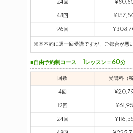
24回
¥80,8
48回
¥157,5
96回
¥308,
※基本的に週一回受講ですが、ご都合が悪
■自由予約制コース 1レッスン＝60分
回数
受講料（
4回
¥20,7
12回
¥61,9
24回
¥116,5
48回
¥225,7