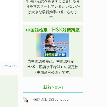
中国語を読み書きするときにも発
音をマスターしているかいないか
は大きな学習効率の差になりま
す。
中国語検定・HSK対策講座
当中国語教室は、中国語検定・
トレッスン
→
HSK（漢語水平考試）の認定校
（中国政府公認）です。
新着News
中国語3回お試しレッスン