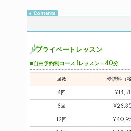
プライベートレッスン
■自由予約制コース 1レッスン＝40分
回数
受講料（
4回
¥14,1
8回
¥28,3
12回
¥40,9