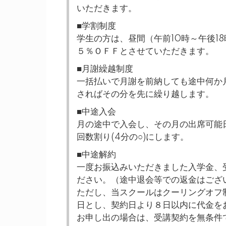
いただきます。
■学割制度
学生の方は、昼間（午前10時～午後1
５％ＯＦＦとさせていただきます。
■月謝繰越制度
一括払いで月謝を前納しても途中何か
さればその分を先に繰り越します。
■中途入会
月の途中で入会し、その月の出席可能日
回数割り(4分の○)にします。
■中途解約
一度お振込みいただきました入学金、
ださい。（途中退会等での返金はござ
ただし、当スクールはクーリングオフ
日とし、契約日より８日以内に代金を
お申し出の場合は、受講契約を無条件