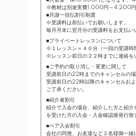
※教材は別途実費1,000円～4,20
■月謝一括払割引制度
※受講料は前払いでお願いします。
毎月月末に翌月分の受講料をお支払い
■プライベートレッスンについて
※１レッスン＝４０分（一回の受講時
※レッスン前日の２２時までに連絡を
■ご予約の取り消し・変更に関して
受講前日の22時までのキャンセルの
受講前日の22時以降のキャンセルお
ご了承ください。
■紹介者割引
紹介で入会の場合、紹介した方と紹介を
を受けた方の入会・入金確認後発行致
■ペア入会割引
会社の同僚、お友達など２名様御一緒